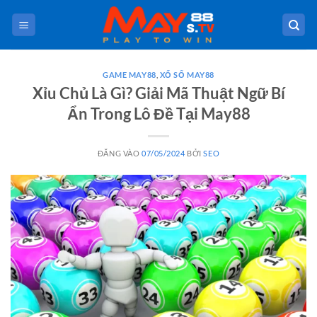
Bỏ
qua
nội
dung
GAME MAY88
,
XỔ SỐ MAY88
Xỉu Chủ Là Gì? Giải Mã Thuật Ngữ Bí
Ẩn Trong Lô Đề Tại May88
ĐĂNG VÀO
07/05/2024
BỞI
SEO