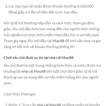
Lúc này, bạn sẽ nhận được khoản thưởng 6.500.000
đồng, gấp 6,5 lần số tiền đặt cược ban đầu.
Với tỷ lệ trả thưởng hấp dẫn và cách thức tham gia đơn
giản, Xỉu chủ đầu hứa hẹn mang đến cho người chơi những
trải nghiệm cá cược lotto miền Nam đầy thú vị và hiệu quả.
Tham gia ngay Xỉu chủ đầu tại
May88
để thử vận may và gia
tăng cơ hội rinh về khoản thưởng khổng lồ!
Chơi xỉu chủ đuôi uy tín tại nhà cái May88
Xỉu chủ đuôi là một trong những hình thức cá cược được ưa
chuộng tại
nhà cái May88
bởi luật chơi đơn giản, tỷ lệ trả
thưởng cao và mang đến cơ hội chiến thắng lớn cho người
chơi.
Cách thức tham gia:
Bước 1: Truy cập
nhà cái May88
và đăng nhập tài khoản.