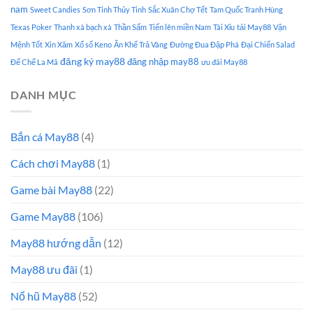
nam
Sweet Candies
Sơn Tinh Thủy Tinh
Sắc Xuân Chợ Tết
Tam Quốc Tranh Hùng
Texas Poker
Thanh xà bạch xà
Thần Sấm
Tiến lên miền Nam
Tài Xỉu
tải May88
Vận
Mệnh Tốt
Xin Xăm
Xổ số Keno
Ăn Khế Trả Vàng
Đường Đua Đập Phá
Đại Chiến Salad
đăng ký may88
đăng nhập may88
Đế Chế La Mã
ưu đãi May88
DANH MỤC
Bắn cá May88
(4)
Cách chơi May88
(1)
Game bài May88
(22)
Game May88
(106)
May88 hướng dẫn
(12)
May88 ưu đãi
(1)
Nổ hũ May88
(52)