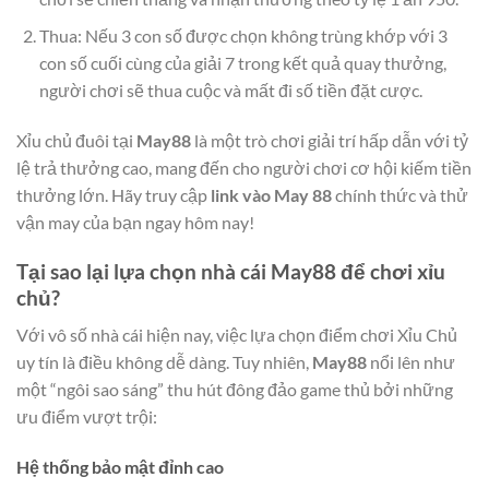
Thua: Nếu 3 con số được chọn không trùng khớp với 3
con số cuối cùng của giải 7 trong kết quả quay thưởng,
người chơi sẽ thua cuộc và mất đi số tiền đặt cược.
Xỉu chủ đuôi tại
May88
là một trò chơi giải trí hấp dẫn với tỷ
lệ trả thưởng cao, mang đến cho người chơi cơ hội kiếm tiền
thưởng lớn. Hãy truy cập
link vào May 88
chính thức và thử
vận may của bạn ngay hôm nay!
Tại sao lại lựa chọn nhà cái May88 để chơi xỉu
chủ?
Với vô số nhà cái hiện nay, việc lựa chọn điểm chơi Xỉu Chủ
uy tín là điều không dễ dàng. Tuy nhiên,
May88
nổi lên như
một “ngôi sao sáng” thu hút đông đảo game thủ bởi những
ưu điểm vượt trội:
Hệ thống bảo mật đỉnh cao