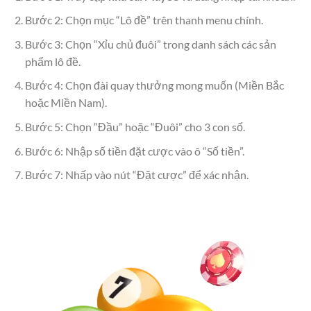
Bước 2: Chọn mục “Lô đề” trên thanh menu chính.
Bước 3: Chọn “Xỉu chủ đuôi” trong danh sách các sản
phẩm lô đề.
Bước 4: Chọn đài quay thưởng mong muốn (Miền Bắc
hoặc Miền Nam).
Bước 5: Chọn “Đầu” hoặc “Đuôi” cho 3 con số.
Bước 6: Nhập số tiền đặt cược vào ô “Số tiền”.
Bước 7: Nhấp vào nút “Đặt cược” để xác nhận.