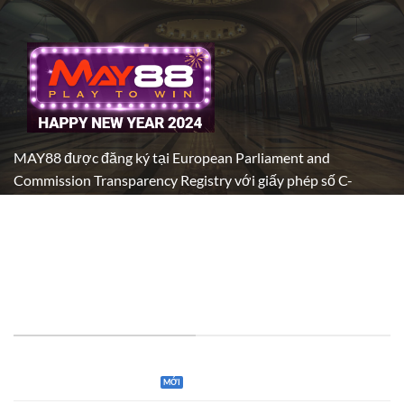
MAY88 được đăng ký tại European Parliament and
Commission Transparency Registry với giấy phép số C-
39017 vào tháng 10/2016.
Hiện là thành viên trực thuộc Hiệp hội Cá cược và Trò chơi
châu Âu - EGBA (European Gaming & Betting Association).
MỤC ĐƯỢC YÊU THÍCH
Tất cả game May88