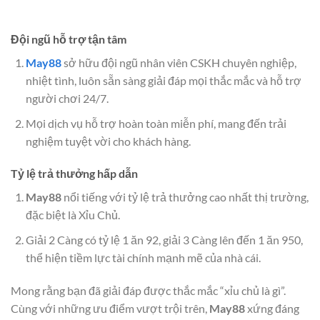
Đội ngũ hỗ trợ tận tâm
May88
sở hữu đội ngũ nhân viên CSKH chuyên nghiệp,
nhiệt tình, luôn sẵn sàng giải đáp mọi thắc mắc và hỗ trợ
người chơi 24/7.
Mọi dịch vụ hỗ trợ hoàn toàn miễn phí, mang đến trải
nghiệm tuyệt vời cho khách hàng.
Tỷ lệ trả thưởng hấp dẫn
May88
nổi tiếng với tỷ lệ trả thưởng cao nhất thị trường,
đặc biệt là Xỉu Chủ.
Giải 2 Càng có tỷ lệ 1 ăn 92, giải 3 Càng lên đến 1 ăn 950,
thể hiện tiềm lực tài chính mạnh mẽ của nhà cái.
Mong rằng bạn đã giải đáp được thắc mắc “xỉu chủ là gì”.
Cùng với những ưu điểm vượt trội trên,
May88
xứng đáng