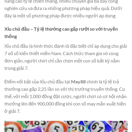
nâng cao tỷ lệ chiến thắng, nhiều chuyên gia đã dày công
nghiên cứu và đưa ra những phương pháp hiệu quả. Dưới
đây là một số phương pháp được nhiều người áp dụng:
Xỉu chủ đầu – Tỷ lệ thưởng cao gấp rưỡi so với truyền
thống
Xỉu chủ đầu là hình thức đánh lô đặc biệt chỉ áp dụng cho giải
7 xổ số kiến thiết miền Nam. Cách thức tham gia vô cùng
đơn giản, người chơi chỉ cần chọn một con số bất kỳ nằm
trong giải 7.
Điểm nổi bật của Xỉu chủ đầu tại
May88
chính là tỷ lệ trả
thưởng cao gấp 2,25 lần so với thị trường truyền thống. Cụ
thể, với mỗi 1.000 đồng đặt cược, người chơi có cơ hội nhận
thưởng lên đến 900.000 đồng khi con số may mắn xuất hiện
ở giải 7.