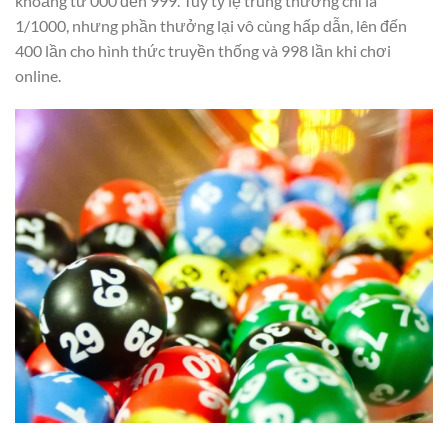
khoảng từ 000 đến 999. Tuy tỷ lệ trúng thưởng chỉ là
1/1000, nhưng phần thưởng lại vô cùng hấp dẫn, lên đến
400 lần cho hình thức truyền thống và 998 lần khi chơi
online.