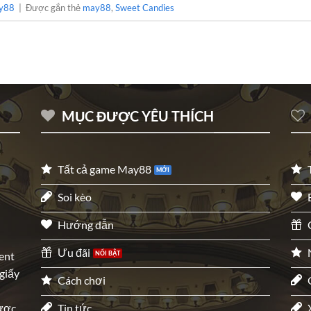
y88
|
Được gắn thẻ
may88
,
Sweet Candies
MỤC ĐƯỢC YÊU THÍCH
Tất cả game May88
Soi kèo
Hướng dẫn
Ưu đãi
ent
giấy
Cách chơi
Tin tức
cược