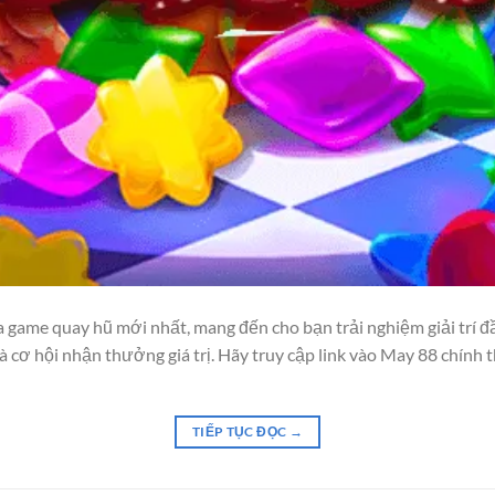
 game quay hũ mới nhất, mang đến cho bạn trải nghiệm giải trí đ
à cơ hội nhận thưởng giá trị. Hãy truy cập link vào May 88 chín
TIẾP TỤC ĐỌC
→