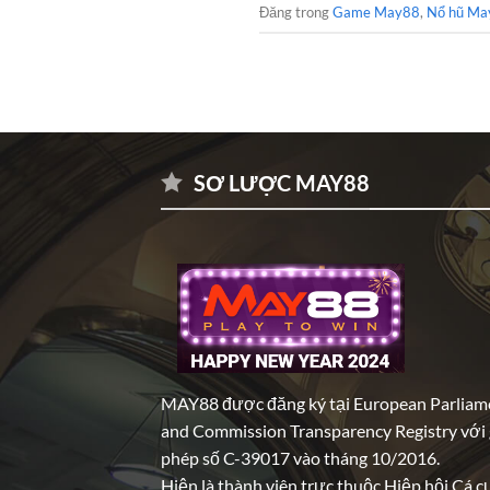
Đăng trong
Game May88
,
Nổ hũ Ma
SƠ LƯỢC MAY88
MAY88 được đăng ký tại European Parliam
and Commission Transparency Registry với 
phép số C-39017 vào tháng 10/2016.
Hiện là thành viên trực thuộc Hiệp hội Cá 