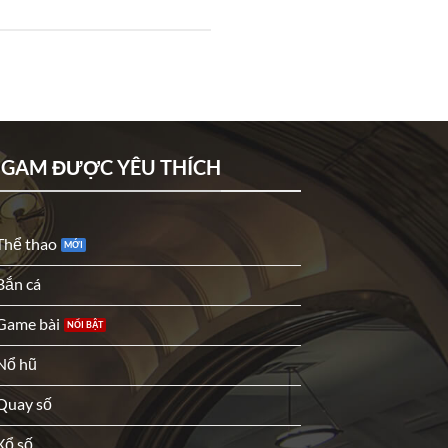
GAM ĐƯỢC YÊU THÍCH
Thể thao
Bắn cá
Game bài
Nổ hũ
Quay số
Xổ số