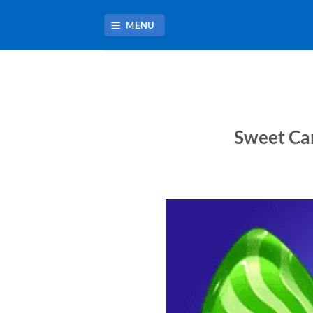
Bỏ
qua
MENU
nội
dung
Sweet Ca