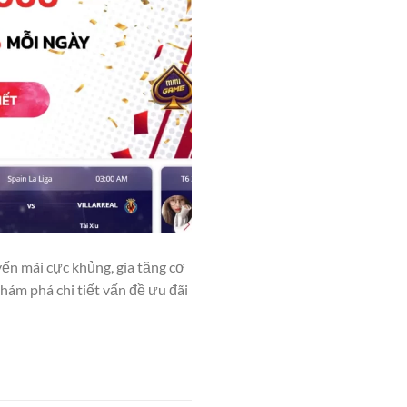
n mãi cực khủng, gia tăng cơ
hám phá chi tiết vấn đề ưu đãi