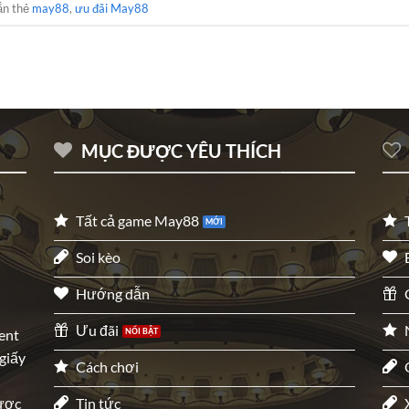
ắn thẻ
may88
,
ưu đãi May88
MỤC ĐƯỢC YÊU THÍCH
Tất cả game May88
Soi kèo
Hướng dẫn
Ưu đãi
ent
giấy
Cách chơi
Tin tức
cược