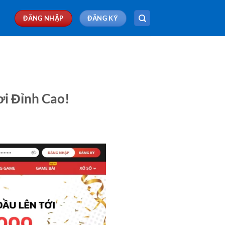
ĐĂNG NHẬP
ĐĂNG KÝ
i Đỉnh Cao!