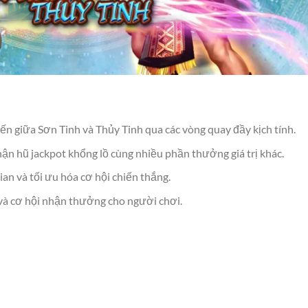
ến giữa Sơn Tinh và Thủy Tinh qua các vòng quay đầy kịch tính.
ận hũ jackpot khổng lồ cùng nhiều phần thưởng giá trị khác.
ian và tối ưu hóa cơ hội chiến thắng.
í và cơ hội nhận thưởng cho người chơi.