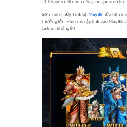
Khuyến mãi dành riêng cho game nổ hũ.
Sơn Tinh Thủy Tinh tại
May88
hứa hẹn mang
thưởng lớn. Hãy truy cập
link vào May88
ch
jackpot khổng lồ!