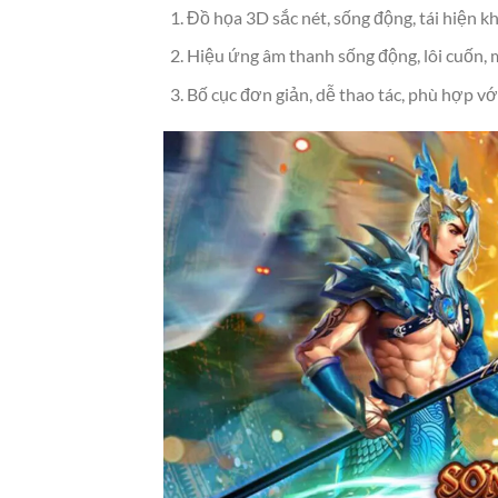
Đồ họa 3D sắc nét, sống động, tái hiện k
Hiệu ứng âm thanh sống động, lôi cuốn, 
Bố cục đơn giản, dễ thao tác, phù hợp vớ