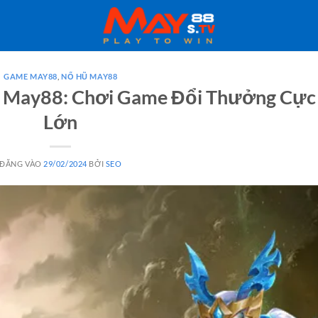
GAME MAY88
,
NỔ HŨ MAY88
ại May88: Chơi Game Đổi Thưởng Cực
Lớn
ĐĂNG VÀO
29/02/2024
BỞI
SEO