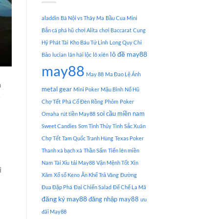
Nạp
Dẫn
Tiền
aladdin
Bà Nội vs Thây Ma
Bầu Cua Mini
May88
Dễ
Bắn cá phá hũ
chơi Alita
chơi Baccarat
Cung
Dàng,
Hỷ Phát Tài
Kho Báu Tứ Linh
Long Quy Chi
Hiệu
lô đề may88
Quả
Bảo
lucian
lân hái lộc
lô xiên
may88
May 88
Ma Đao Lệ Ảnh
h
metal gear
Mini Poker
Mậu Binh
Nổ Hũ
ề
Chợ Tết
Phá Cổ Đèn Rồng
Phỏm
Poker
soi cầu miền nam
Omaha
rút tiền May88
Sweet Candies
Sơn Tinh Thủy Tinh
Sắc Xuân
Chợ Tết
Tam Quốc Tranh Hùng
Texas Poker
Thanh xà bạch xà
Thần Sấm
Tiến lên miền
Nam
Tài Xỉu
tải May88
Vận Mệnh Tốt
Xin
i
Xăm
Xổ số Keno
Ăn Khế Trả Vàng
Đường
Đua Đập Phá
Đại Chiến Salad
Đế Chế La Mã
đăng ký may88
đăng nhập may88
ưu
đãi May88