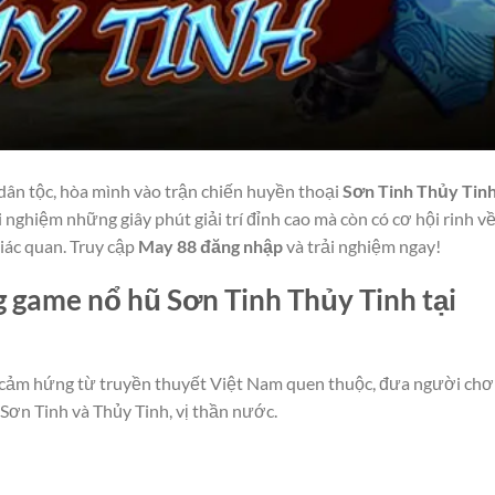
dân tộc, hòa mình vào trận chiến huyền thoại
Sơn Tinh Thủy Tin
i nghiệm những giây phút giải trí đỉnh cao mà còn có cơ hội rinh v
iác quan. Truy cập
May 88 đăng nhập
và trải nghiệm ngay!
g game nổ hũ Sơn Tinh Thủy Tinh tại
 cảm hứng từ truyền thuyết Việt Nam quen thuộc, đưa người chơ
 Sơn Tinh và Thủy Tinh, vị thần nước.