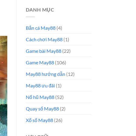
DANH MỤC
Bắn cá May88
(4)
Cách chơi May88
(1)
Game bài May88
(22)
Game May88
(106)
May88 hướng dẫn
(12)
May88 ưu đãi
(1)
Nổ hũ May88
(52)
Quay số May88
(2)
Xổ số May88
(26)