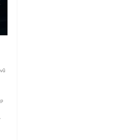
“vũ
ợp
ử