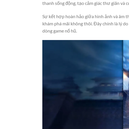
thanh sống động, tạo cảm giác thư giãn và c
Sự kết hợp hoàn hảo giữa hình ảnh và âm t
khám phá mãi không thôi. Đây chính là lý do
dòng game nổ hũ.