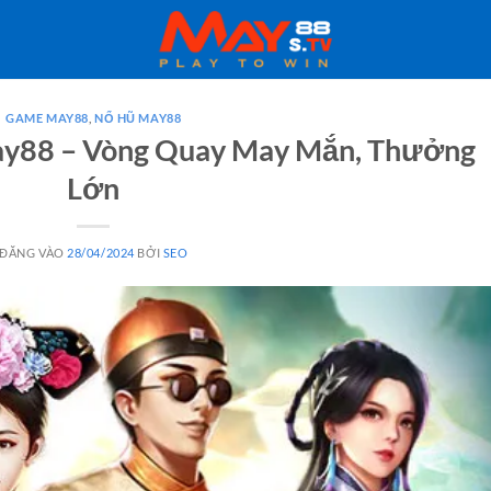
GAME MAY88
,
NỔ HŨ MAY88
May88 – Vòng Quay May Mắn, Thưởng
Lớn
ĐĂNG VÀO
28/04/2024
BỞI
SEO