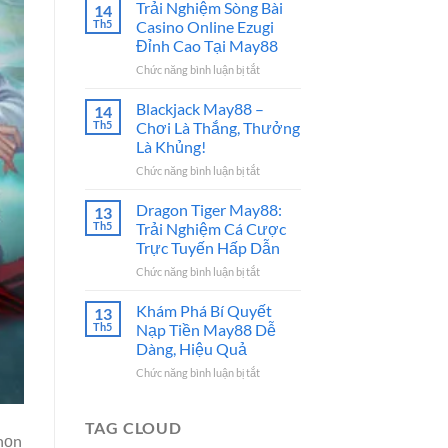
May88:
Trải Nghiệm Sòng Bài
14
Trải
Th5
Casino Online Ezugi
Nghiệm
Đỉnh Cao Tại May88
Đẳng
ở
Chức năng bình luận bị tắt
Cấp,
Trải
Tỷ
Nghiệm
Lệ
Blackjack May88 –
14
Sòng
Thắng
Th5
Chơi Là Thắng, Thưởng
Bài
Cược
Là Khủng!
Casino
Cao
ở
Chức năng bình luận bị tắt
Online
Blackjack
Ezugi
May88
Đỉnh
Dragon Tiger May88:
13
–
Cao
Th5
Trải Nghiệm Cá Cược
Chơi
Tại
Trực Tuyến Hấp Dẫn
Là
May88
ở
Chức năng bình luận bị tắt
Thắng,
Dragon
Thưởng
Tiger
Là
Khám Phá Bí Quyết
13
May88:
Khủng!
Th5
Nạp Tiền May88 Dễ
Trải
Dàng, Hiệu Quả
Nghiệm
ở
Chức năng bình luận bị tắt
Cá
Khám
Cược
Phá
Trực
Bí
Tuyến
TAG CLOUD
chọn
Quyết
Hấp