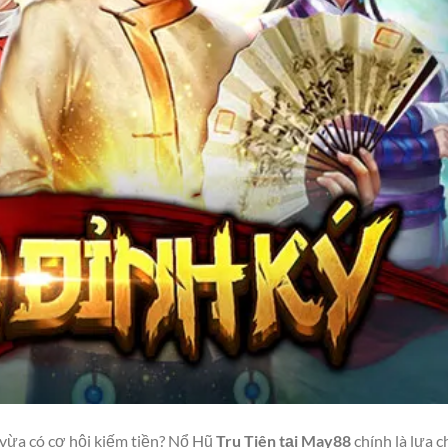
, vừa có cơ hội kiếm tiền? Nổ Hũ
Tru Tiên tại May88
chính là lựa 