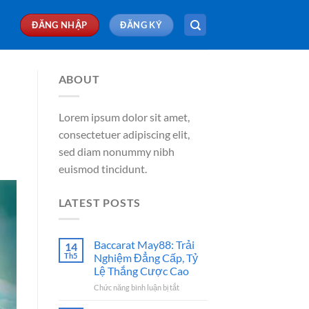
ĐĂNG NHẬP
ĐĂNG KÝ
ABOUT
Lorem ipsum dolor sit amet,
consectetuer adipiscing elit,
sed diam nonummy nibh
euismod tincidunt.
LATEST POSTS
Baccarat May88: Trải
14
Th5
Nghiệm Đẳng Cấp, Tỷ
Lệ Thắng Cược Cao
ở
Chức năng bình luận bị tắt
Baccarat