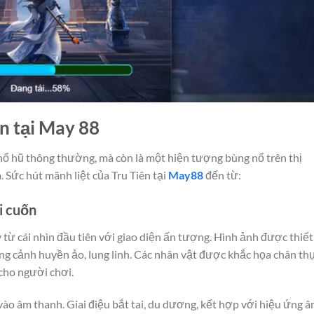
n tại May 88
nổ hũ thông thường, mà còn là một hiện tượng bùng nổ trên thị
 Sức hút mãnh liệt của Tru Tiên tại
May88
đến từ:
i cuốn
y từ cái nhìn đầu tiên với giao diện ấn tượng. Hình ảnh được thiết
ung cảnh huyền ảo, lung linh. Các nhân vật được khắc họa chân th
cho người chơi.
vào âm thanh. Giai điệu bắt tai, du dương, kết hợp với hiệu ứng 