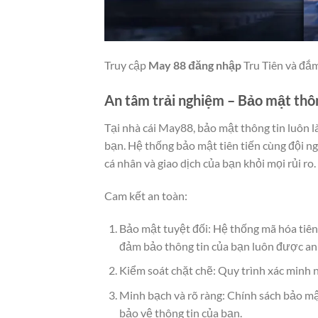
Truy cập
May 88 đăng nhập
Tru Tiên và đắ
An tâm trải nghiệm – Bảo mật thô
Tại nhà cái May88, bảo mật thông tin luôn l
bạn. Hệ thống bảo mật tiên tiến cùng đội ng
cá nhân và giao dịch của bạn khỏi mọi rủi ro.
Cam kết an toàn:
Bảo mật tuyệt đối: Hệ thống mã hóa tiên 
đảm bảo thông tin của bạn luôn được an
Kiểm soát chặt chẽ: Quy trình xác minh n
Minh bạch và rõ ràng: Chính sách bảo mật
bảo vệ thông tin của bạn.