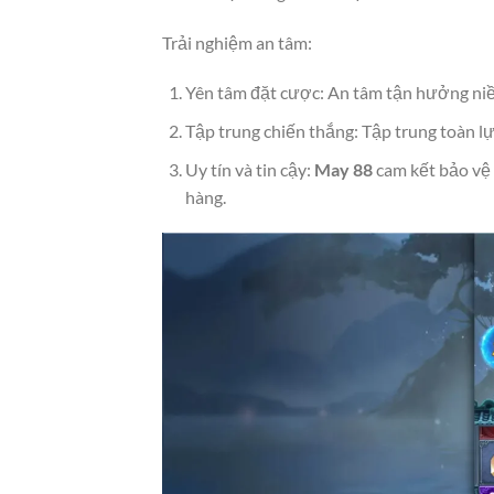
Trải nghiệm an tâm:
Yên tâm đặt cược: An tâm tận hưởng niềm
Tập trung chiến thắng: Tập trung toàn l
Uy tín và tin cậy:
May 88
cam kết bảo vệ 
hàng.