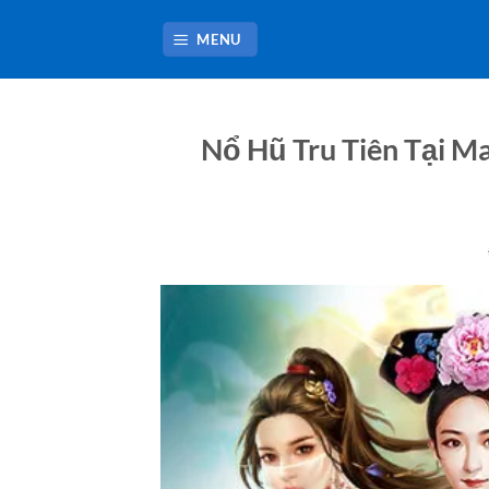
Bỏ
qua
MENU
nội
dung
Nổ Hũ Tru Tiên Tại 