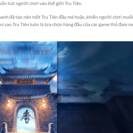
uốn hút người chơi vào thế giới Tru Tiên.
hanh đã tạo nên một Tru Tiên đầy mê hoặc, khiến người chơi muố
 vì sao Tru Tiên luôn là lựa chọn hàng đầu của các game thủ đam m