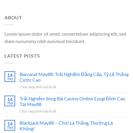
ABOUT
Lorem ipsum dolor sit amet, consectetuer adipiscing elit, sed
diam nonummy nibh euismod tincidunt.
LATEST POSTS
Baccarat May88: Trải Nghiệm Đẳng Cấp, Tỷ Lệ Thắng
14
Th5
Cược Cao
ở
Chức năng bình luận bị tắt
Baccarat
May88:
Trải Nghiệm Sòng Bài Casino Online Ezugi Đỉnh Cao
14
Trải
Th5
Tại May88
Nghiệm
ở
Chức năng bình luận bị tắt
Đẳng
Trải
Cấp,
Nghiệm
Blackjack May88 – Chơi Là Thắng, Thưởng Là
Tỷ
14
Sòng
Lệ
Th5
Khủng!
Bài
Thắng