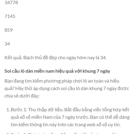
34778
7145
859
34
Kết quả: Bạch thủ đề đẹp cho ngày hôm nay là 34.
Soi cầu lô dàn miền nam hiệu quả với khung 7 ngày
Bạn đang tìm kiếm phương pháp chơi lô an toàn và hiệu
quả? Hãy thử áp dụng cách soi cầu lô dàn khung 7 ngày được
chia sẻ dưới đây:
Bước 1: Thu thập dữ liệu. Bắt đầu bằng việc tổng hợp kết
quả xổ số miền Nam của 7 ngày trước. Bạn có thể dễ dàng
tìm kiếm thông tin này trên các trang web xổ số uy tín.