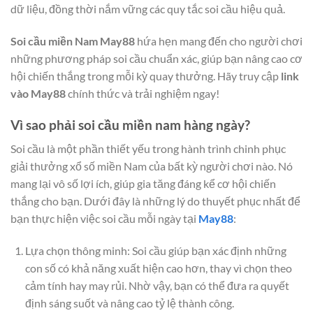
dữ liệu, đồng thời nắm vững các quy tắc soi cầu hiệu quả.
Soi cầu miền Nam May88
hứa hẹn mang đến cho người chơi
những phương pháp soi cầu chuẩn xác, giúp bạn nâng cao cơ
hội chiến thắng trong mỗi kỳ quay thưởng. Hãy truy cập
link
vào May88
chính thức và trải nghiệm ngay!
Vì sao phải soi cầu miền nam hàng ngày?
Soi cầu là một phần thiết yếu trong hành trình chinh phục
giải thưởng xổ số miền Nam của bất kỳ người chơi nào. Nó
mang lại vô số lợi ích, giúp gia tăng đáng kể cơ hội chiến
thắng cho bạn. Dưới đây là những lý do thuyết phục nhất để
bạn thực hiện việc soi cầu mỗi ngày tại
May88
:
Lựa chọn thông minh: Soi cầu giúp bạn xác định những
con số có khả năng xuất hiện cao hơn, thay vì chọn theo
cảm tính hay may rủi. Nhờ vậy, bạn có thể đưa ra quyết
định sáng suốt và nâng cao tỷ lệ thành công.