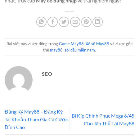
nhất. Truy cập
May 88 đăng nhập
và trải nghiệm ngay!
Bài viết này được đăng trong
Game May88
,
Xổ số May88
và được gắn
thẻ
may88
,
soi cầu miền nam
.
SEO
Đăng Ký May88 – Đăng Ký
Bí Kíp Chinh Phục Mega 6/45
Tài Khoản Tham Gia Cá Cược
Cho Tân Thủ Tại May88
Đỉnh Cao