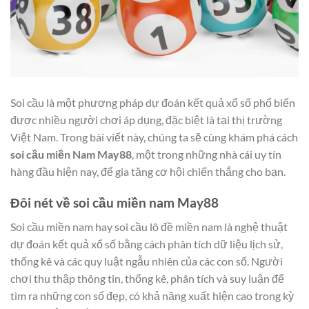
Soi cầu là một phương pháp dự đoán kết quả xổ số phổ biến
được nhiều người chơi áp dụng, đặc biệt là tại thị trường
Việt Nam. Trong bài viết này, chúng ta sẽ cùng khám phá cách
soi cầu miền Nam May88
, một trong những nhà cái uy tín
hàng đầu hiện nay, để gia tăng cơ hội chiến thắng cho bạn.
Đôi nét về soi cầu miền nam May88
Soi cầu miền nam hay soi cầu lô đề miền nam là nghệ thuật
dự đoán kết quả xổ số bằng cách phân tích dữ liệu lịch sử,
thống kê và các quy luật ngẫu nhiên của các con số. Người
chơi thu thập thông tin, thống kê, phân tích và suy luận để
tìm ra những con số đẹp, có khả năng xuất hiện cao trong kỳ