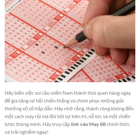
Hãy biến việc soi cầu miền Nam thành thói quen hàng ngày
để gia tăng cơ hội chiến thắng và chinh phục những giải
thưởng xổ số hấp dẫn. Hãy nhớ rằng, thành công không đến
một cách may rủi mà đòi hỏi sự kiên trì, nỗ lực và một chiến
lược thông minh. Hãy truy cập
link vào May 88
chính thức
và trải nghiệm ngay!