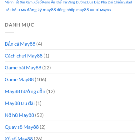
Mệnh Tốt
Xin Xăm
Xổ số Keno
Ăn Khế Trả Vàng
Đường Đua Đập Phá
Đại Chiến Salad
đăng ký may88
đăng nhập may88
Đế Chế La Mã
ưu đãi May88
DANH MỤC
Bắn cá May88
(4)
Cách chơi May88
(1)
Game bài May88
(22)
Game May88
(106)
May88 hướng dẫn
(12)
May88 ưu đãi
(1)
Nổ hũ May88
(52)
Quay số May88
(2)
Xổ số May88
(26)