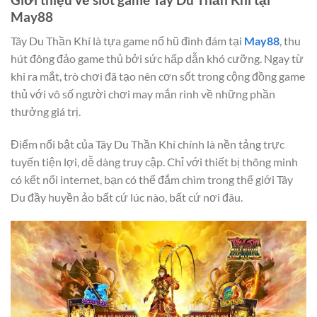
May88
Tây Du Thần Khí là tựa game nổ hũ đình đám tại
May88
, thu
hút đông đảo game thủ bởi sức hấp dẫn khó cưỡng. Ngay từ
khi ra mắt, trò chơi đã tạo nên cơn sốt trong cộng đồng game
thủ với vô số người chơi may mắn rinh về những phần
thưởng giá trị.
Điểm nổi bật của Tây Du Thần Khí chính là nền tảng trực
tuyến tiện lợi, dễ dàng truy cập. Chỉ với thiết bị thông minh
có kết nối internet, bạn có thể đắm chìm trong thế giới Tây
Du đầy huyền ảo bất cứ lúc nào, bất cứ nơi đâu.