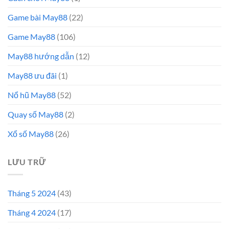
Game bài May88
(22)
Game May88
(106)
May88 hướng dẫn
(12)
May88 ưu đãi
(1)
Nổ hũ May88
(52)
Quay số May88
(2)
Xổ số May88
(26)
LƯU TRỮ
Tháng 5 2024
(43)
Tháng 4 2024
(17)