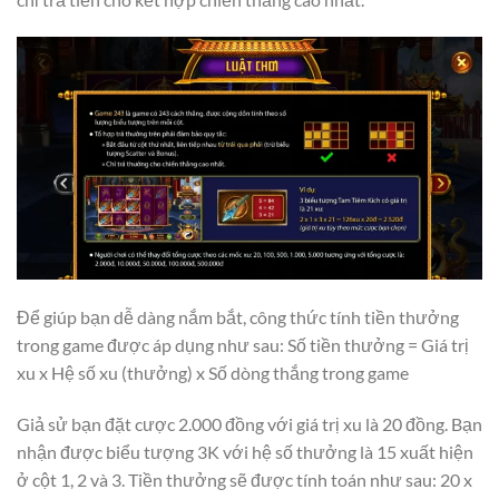
Để giúp bạn dễ dàng nắm bắt, công thức tính tiền thưởng
trong game được áp dụng như sau: Số tiền thưởng = Giá trị
xu x Hệ số xu (thưởng) x Số dòng thắng trong game
Giả sử bạn đặt cược 2.000 đồng với giá trị xu là 20 đồng. Bạn
nhận được biểu tượng 3K với hệ số thưởng là 15 xuất hiện
ở cột 1, 2 và 3. Tiền thưởng sẽ được tính toán như sau: 20 x