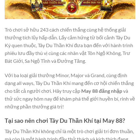
Trò chơi sở hữu 243 cách chiến thắng cùng hệ thống giải
thưởng tích lũy hấp dẫn. Lấy cảm hứng từ bối cảnh Tây Du
Ký quen thuộc, Tây Du Thần Khí đưa bạn đến với hành trình
phiêu lưu đầy thú vị cùng các nhân vật Tôn Ngộ Không, Trư
Bát Giới, Sa Ngộ Tĩnh và Đường Tăng.
Với ba loại giải thưởng Minor, Major và Grand, cùng định
dạng all ways, Tây Du Thần Khí mang đến cơ hội chiến thắng
cho tất cả người chơi. Hãy truy cập
May 88 đăng nhập
và
thử sức ngay hôm nay để khám phá thế giới huyền bí, rinh về
những phần thưởng giá trị!
Tại sao nên chơi Tây Du Thần Khí tại May 88?
Tây Du Thần Khí không chỉ là một trò chơi giải trí đơn thuần,
mà còn là một hành trình đầy thử thách và kích thích đang