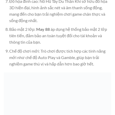
Đồ họa đỉnh cao: Nổ Hũ Tây Du Thần Khí sở hữu đồ họa
3D hiện đại, hình ảnh sắc nét và âm thanh sống động,
mang đến cho bạn trải nghiệm chơi game chân thực và
sống động nhất.
Bảo mật 2 lớp:
May 88
áp dụng hệ thống bảo mật 2 lớp
tiên tiến, đảm bảo an toàn tuyệt đối cho tài khoản và
thông tin của bạn.
Chế độ chơi mới: Trò chơi được tích hợp các tính năng
mới như chế độ Auto Play và Gamble, giúp bạn trải
nghiệm game thú vị và hấp dẫn hơn bao giờ hết.