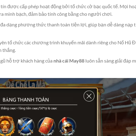
y tín được cấp phép hoạt động bởi tổ chức cờ bạc quốc tế. Mọi ho
a minh bạch, đảm bảo tính công bằng cho người chơi.
 đa dạng phương thức thanh toán tiện lợi, giúp bạn dễ dàng nạp t
ên tổ chức các chương trình khuyến mãi dành riêng cho Nổ Hũ 
n thắng.
ngũ hỗ trợ khách hàng của
nhà cái May88
luôn sẵn sàng giải đáp m