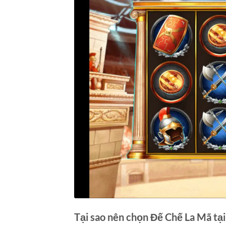
Tại sao nên chọn Đế Chế La Mã tạ