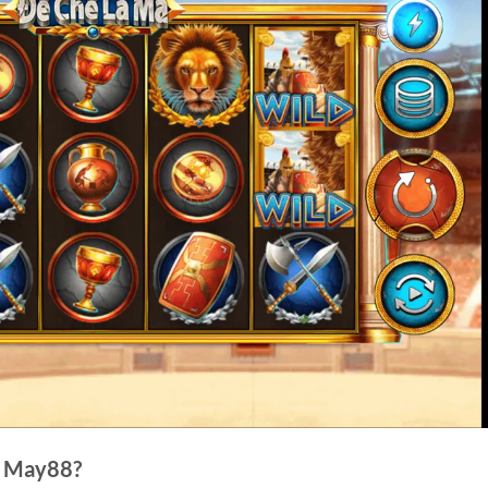
i May88?