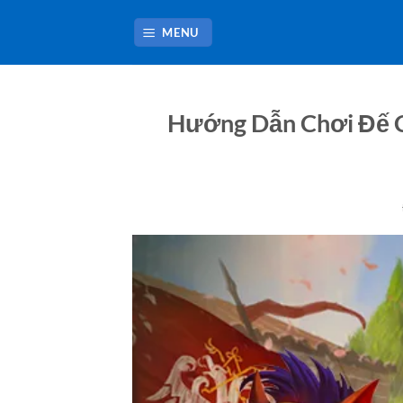
Bỏ
qua
MENU
nội
dung
Hướng Dẫn Chơi Đế C