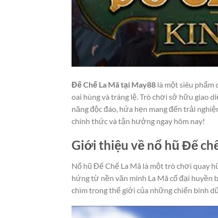
Đế Chế La Mã tại May88
là một siêu phẩm q
oai hùng và tráng lệ. Trò chơi sở hữu giao 
năng độc đáo, hứa hẹn mang đến trải nghiệ
chính thức và tận hưởng ngay hôm nay!
Giới thiệu về nổ hũ Đế ch
Nổ hũ Đế Chế La Mã là một trò chơi quay 
hứng từ nền văn minh La Mã cổ đại huyền bí
chìm trong thế giới của những chiến binh d