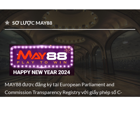
SƠ LƯỢC MAY88
MAY88 được đăng ký tại European Parliament and
Commission Transparency Registry với giấy phép số C-
39017 vào tháng 10/2016.
Hiện là thành viên trực thuộc Hiệp hội Cá cược và Trò chơi
châu Âu - EGBA (European Gaming & Betting Association).
MỤC ĐƯỢC YÊU THÍCH