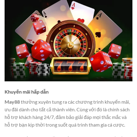
Khuyến mãi hấp dẫn
May88
thường xuyên tung ra các chương trình khuyến mãi,
ưu đãi dành cho tất cả thành viên. Cùng với đó là chính sách
hỗ trợ khách hàng 24/7, đảm bảo giải đáp mọi thắc mắc và
hỗ trợ bạn kịp thời trong suốt quá trình tham gia cá cược.