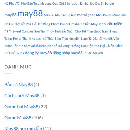
lô đề
Dễ
Hỷ Phát Tài
Kho Báu Tứ Linh
Long Quy Chi Bảo
lucian
lân hái lộc
lô xiên
Dàng,
may88
Hiệu
may88
metal gear
May 88
Ma Đao Lệ Ảnh
Mini Poker
Mậu Binh
Quả
soi cầu miền
Nổ Hũ Chợ Tết
Phá Cổ Đèn Rồng
Phỏm
Poker Omaha
rút tiền May88
nam
Sweet Candies
Sơn Tinh Thủy Tinh
Sắc Xuân Chợ Tết
Tam Quốc Tranh Hùng
Texas Poker
Thanh xà bạch xà
Thần Sấm
Tiến lên miền Nam
Tài Xỉu
tải May88
Vận
Mệnh Tốt
Xin Xăm
Xổ số Keno
Ăn Khế Trả Vàng
Đường Đua Đập Phá
Đại Chiến Salad
đăng ký may88
đăng nhập may88
Đế Chế La Mã
ưu đãi May88
DANH MỤC
Bắn cá May88
(4)
Cách chơi May88
(1)
Game bài May88
(22)
Game May88
(106)
May88 hướng dẫn
(12)