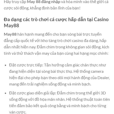
Hãy truy cập
May 88 đăng nhập
và hòa mình vào thế giới cá
cược sôi động, khẳng định bản lĩnh của bạn!
Đa dạng các trò chơi cá cược hấp dẫn tại Casino
May88
May88
hân hạnh mang đến cho bạn sòng bài trực tuyến
đẳng cấp quốc tế với kho tàng trò chơi casino đa dạng, hấp
dẫn nhất hiện nay. Đắm chìm trong không gian sôi động, kịch
tính và thử thách vận may của bạn cùng hai hạng mục chính:
Đặt cược trực tiếp: Tận hưởng cảm giác chân thực như
đang hiện diện tại sòng bài thực thụ. Hệ thống camera
hiện đại cho phép bạn theo dõi mọi hành động của Dealer,
mang đến trải nghiệm sống động và minh bạch.
Đặt cược giao diện giả lập: Đắm chìm trong thế giới 3D
sống động với đồ họa mãn nhãn. Hệ thống thuật toán tiên
tiến đảm bảo kết quả công bằng và minh bạch cho từng
ván cược.