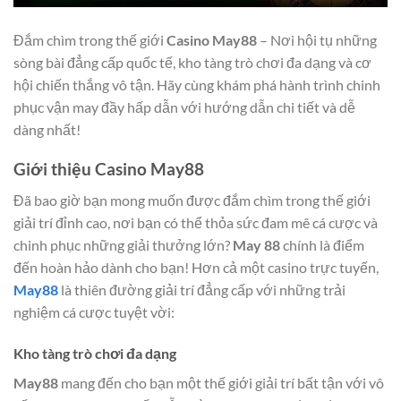
Đắm chìm trong thế giới
Casino May88
– Nơi hội tụ những
sòng bài đẳng cấp quốc tế, kho tàng trò chơi đa dạng và cơ
hội chiến thắng vô tận. Hãy cùng khám phá hành trình chinh
phục vận may đầy hấp dẫn với hướng dẫn chi tiết và dễ
dàng nhất!
Giới thiệu Casino May88
Đã bao giờ bạn mong muốn được đắm chìm trong thế giới
giải trí đỉnh cao, nơi bạn có thể thỏa sức đam mê cá cược và
chinh phục những giải thưởng lớn?
May 88
chính là điểm
đến hoàn hảo dành cho bạn! Hơn cả một casino trực tuyến,
May88
là thiên đường giải trí đẳng cấp với những trải
nghiệm cá cược tuyệt vời:
Kho tàng trò chơi đa dạng
May88
mang đến cho bạn một thế giới giải trí bất tận với vô