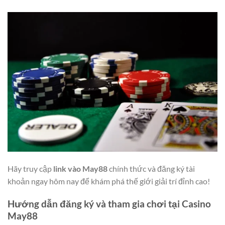
Hãy truy cập
link vào May88
chính thức và đăng ký tài
khoản ngay hôm nay để khám phá thế giới giải trí đỉnh cao!
Hướng dẫn đăng ký và tham gia chơi tại Casino
May88