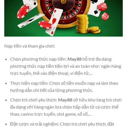
Nạp tiền và tham gia chơi:
Chọn phương thức nạp tiền:
May88
hỗ trợ đa dạng
phương thức nạp tiền tiện lợi và an toàn như: ngân hàng
trực tuyến, thẻ cào điện thoại, ví điện tử,…
Thực hiện nạp tiền: Chọn số tiền muốn nạp và làm theo
hướng dẫn chi tiết của từng phương thức.
Chọn trò chơi yêu thích:
May88
sở hữu kho tàng trò chơi
đa dạng với hàng ngàn lựa chọn hấp dẫn từ cá cược thể
thao, casino trực tuyến, slot game, xổ số,…
Đặt cược và trải nghiệm: Chọn trò chơi yêu thích, đặt