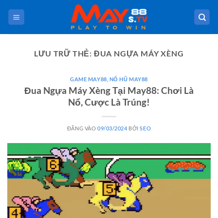
Bỏ
qua
nội
dung
LƯU TRỮ THẺ:
ĐUA NGỰA MÁY XÈNG
GAME MAY88
,
NỔ HŨ MAY88
Đua Ngựa Máy Xèng Tại May88: Chơi Là
Nổ, Cược Là Trúng!
ĐĂNG VÀO
09/03/2024
BỞI
SEO