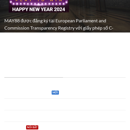
MAY88 được đăng ký tại European Parliament and
Commission Transparency Registry với giấy phép số C-
39017 vào tháng 10/2016.
Hiện là thành viên trực thuộc Hiệp hội Cá cược và Trò chơi
châu Âu - EGBA (European Gaming & Betting Association).
MỤC ĐƯỢC YÊU THÍCH
Tất cả game May88
Soi kèo
Hướng dẫn
Ưu đãi